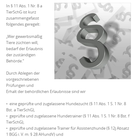
In § 11 Abs. 1 Nr. 8 a
TierSchG ist kurz
zusammengefasst
folgendes geregelt:
„Wer gewerbsmäßig
Tiere züchten
will,
bedarf der Erlaubnis
der zuständigen
Behörde.“
Durch Ablegen der
vorgeschriebenen
Prüfungen und
Erhalt der behördlichen Erlaubnisse sind wir
•
eine geprüfte und zugelassene Hundezucht (§ 11 Abs. 1 S. 1 Nr. 8
Bst. a TierSchG),
•
geprüfte und zugelassene Hundetrainer (§ 11 Abs. 1 S. 1 Nr. 8 Bst. f
TierSchG),
•
geprüfte und zugelassene Trainer für Assistenzhunde (§ 12j Absatz
1 BGG i. V. m. § 28 AHundV) und