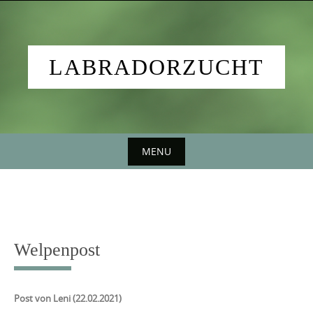
Skip
to
content
LABRADORZUCHT
MENU
Skip
to
content
Welpenpost
Post von Leni (22.02.2021)