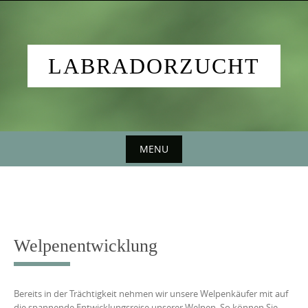
Skip
to
content
LABRADORZUCHT
MENU
Skip
to
content
Welpenentwicklung
Bereits in der Trächtigkeit nehmen wir unsere Welpenkäufer mit auf
die spannende Entwicklungsreise unserer Welpen. So können Sie