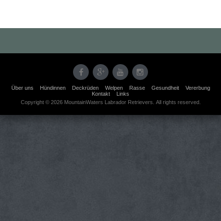
Über uns
Hündinnen
Deckrüden
Welpen
Rasse
Gesundheit
Vererbung
Kontakt
Links
Copyright © 2026 MountainWaters Labrador Retrievers. All rights reserved.