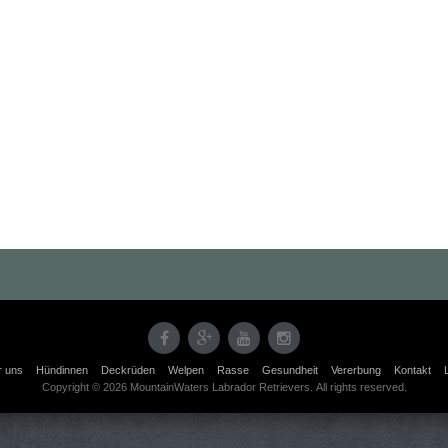
r uns
Hündinnen
Deckrüden
Welpen
Rasse
Gesundheit
Vererbung
Kontakt
Copyright © 2026 MountainWaters Labrador Retrievers. All rights reserved.