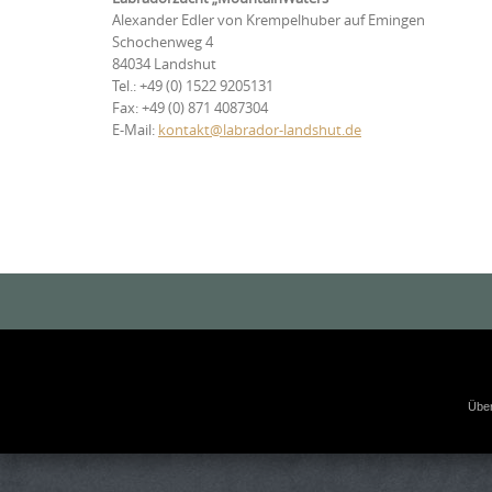
Alexander Edler von Krempelhuber auf Emingen
Schochenweg 4
84034 Landshut
Tel.: +49 (0) 1522 9205131
Fax: +49 (0) 871 4087304
E-Mail: 
kontakt@labrador-landshut.de
Übe